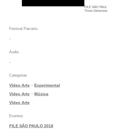
FILE SÃO PAULO 2018- Camilo
Three Dimensional - Videoarte
Festival Parceiro
-
Áudio
-
Categorias
Vídeo Arte
>
Experimental
|
Vídeo Arte
>
Música
|
Vídeo Arte
Eventos
FILE SÃO PAULO 2018