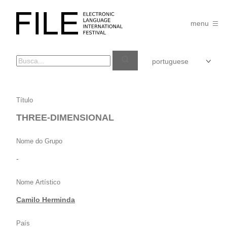
Pular
para
FILE
o
menu
FESTIVAL
conteúdo
THREE-
Título
DIMENSIONAL
THREE-DIMENSIONAL
Nome do Grupo
-
Nome Artístico
Camilo Herminda
País