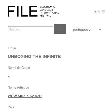
Pular
para
FILE
o
menu
FESTIVAL
conteúdo
UNBOXING
Título
THE
UNBOXING THE INFINITE
INFINITE
Nome do Grupo
-
Nome Artístico
WOW Studio by D2D
País