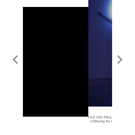
FILE SÃO PAULO 2025 - WOW 
- UnBoxing the Infinite - Led Sh