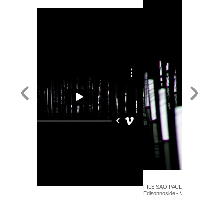
FILE SÃO PAULO 2013 - Daniel
Edisonnoside - VANISH - Mídia 