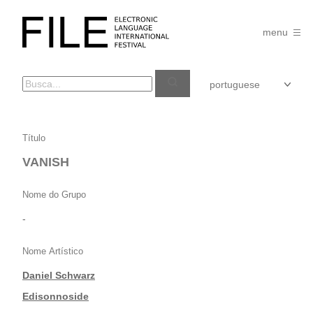
Pular
para
FILE
o
menu
FESTIVAL
conteúdo
VANISH
Título
VANISH
Nome do Grupo
-
Nome Artístico
Daniel Schwarz
|
Edisonnoside