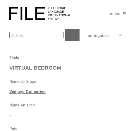
Pular
para
FILE
o
menu
FESTIVAL
conteúdo
VIRTUAL
Título
BEDROOM
VIRTUAL BEDROOM
Nome do Grupo
Veejays Collective
Nome Artístico
-
País