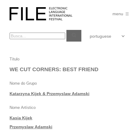
Pular
para
FILE
o
menu
FESTIVAL
conteúdo
WE
Título
CUT
WE CUT CORNERS: BEST FRIEND
CORNERS:
BEST
Nome do Grupo
FRIEND
Katarzyna Kijek & Przemyslaw Adamski
Nome Artístico
Kasia Kijek
|
Przemyslaw Adamski