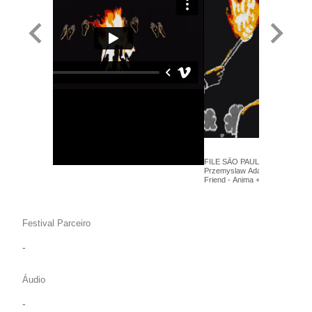
FILE SÃO PAULO 2014 - Katarz
Przemyslaw Adamski - We Cut Corners: Best
Friend - Anima +
Festival Parceiro
-
Áudio
-