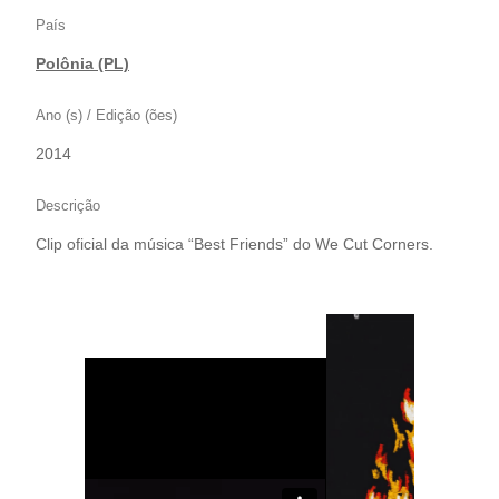
País
Polônia (PL)
Ano (s) / Edição (ões)
2014
Descrição
Clip oficial da música “Best Friends” do We Cut Corners.