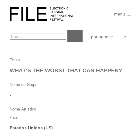
Pular
para
FILE
o
menu
FESTIVAL
conteúdo
WHAT’S
Título
THE
WHAT’S THE WORST THAT CAN HAPPEN?
WORST
THAT
Nome do Grupo
CAN
-
HAPPEN?
Nome Artístico
País
Estados Unidos (US)