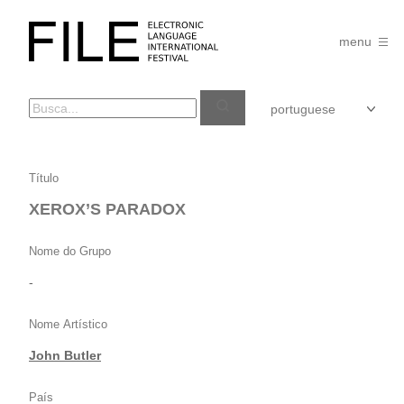
Pular
para
FILE
o
menu
FESTIVAL
conteúdo
XEROX’S
Título
PARADOX
XEROX’S PARADOX
Nome do Grupo
-
Nome Artístico
John Butler
País