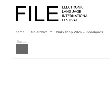
Pular
para
FILE
o
FESTIVAL
conteúdo
home
file archive
workshop 2026 – inscrições
Abrir
menu