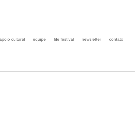
apoio cultural
equipe
file festival
newsletter
contato