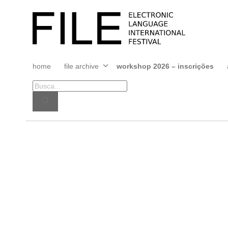
Pular
para
FILE
o
FESTIVAL
conteúdo
home
file archive
workshop 2026 – inscrições
Abrir
menu