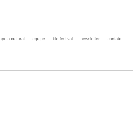
apoio cultural
equipe
file festival
newsletter
contato