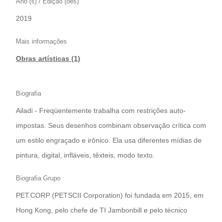
Ano (s) / Edição (ões)
2019
Mais informações
Obras artísticas (1)
Biografia
Ailadi - Freqüentemente trabalha com restrições auto-
impostas. Seus desenhos combinam observação crítica com
um estilo engraçado e irônico. Ela usa diferentes mídias de
pintura, digital, infláveis, têxteis, modo texto.
Biografia Grupo
PET.CORP (PETSCII Corporation) foi fundada em 2015, em
Hong Kong, pelo chefe de TI Jambonbill e pelo técnico