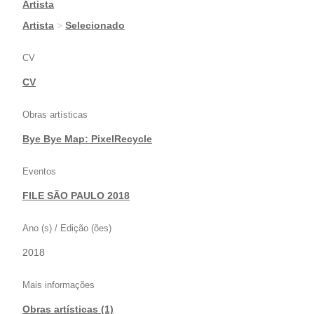
Artista
|
Artista
>
Selecionado
CV
CV
Obras artísticas
Bye Bye Map: PixelRecycle
Eventos
FILE SÃO PAULO 2018
Ano (s) / Edição (ões)
2018
Mais informações
Obras artísticas (1)