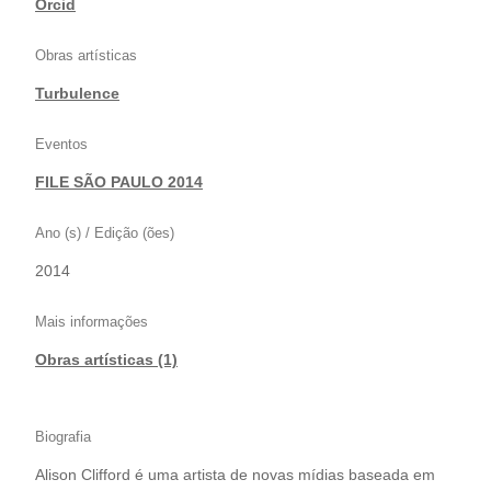
|
Orcid
Obras artísticas
Turbulence
Eventos
FILE SÃO PAULO 2014
Ano (s) / Edição (ões)
2014
Mais informações
Obras artísticas (1)
Biografia
Alison Clifford é uma artista de novas mídias baseada em