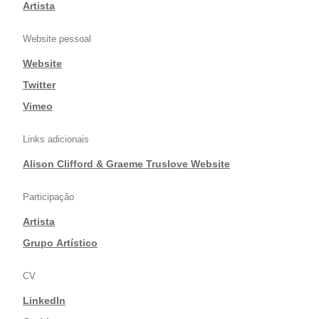
|
Artista
Website pessoal
Website
|
Twitter
|
Vimeo
Links adicionais
Alison Clifford & Graeme Truslove Website
Participação
Artista
|
Grupo Artístico
CV
LinkedIn