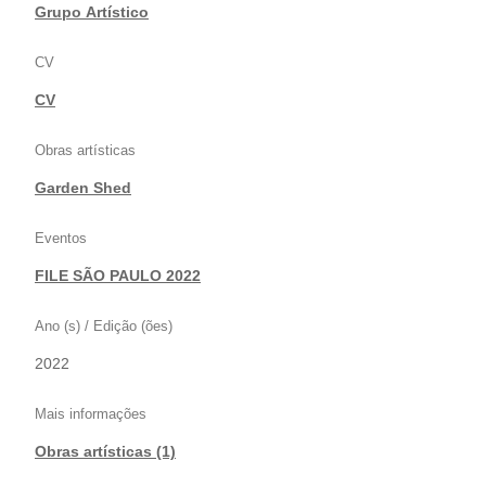
|
Grupo Artístico
CV
CV
Obras artísticas
Garden Shed
Eventos
FILE SÃO PAULO 2022
Ano (s) / Edição (ões)
2022
Mais informações
Obras artísticas (1)