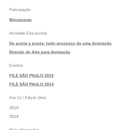
Participação
Ministrante
Atividade Educacional
De ponta a ponta: todo processo de uma ilustração
|
Direção de Arte para Animação
Eventos
FILE SÃO PAULO 2015
|
FILE SÃO PAULO 2014
Ano (s) / Edição (ões)
2015
|
2014
Mais informações