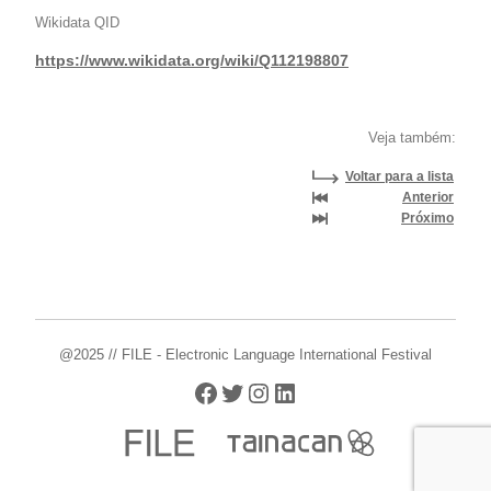
Wikidata QID
https://www.wikidata.org/wiki/Q112198807
Veja também:
Voltar para a lista
Anterior
Próximo
@2025 // FILE - Electronic Language International Festival
Facebook
Twitter
Instagram
LinkedIn