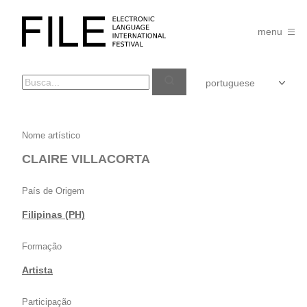
Pular
para
FILE
o
menu
FESTIVAL
conteúdo
CLAIRE
Nome artístico
VILLACORTA
CLAIRE VILLACORTA
País de Origem
Filipinas (PH)
Formação
Artista
Participação