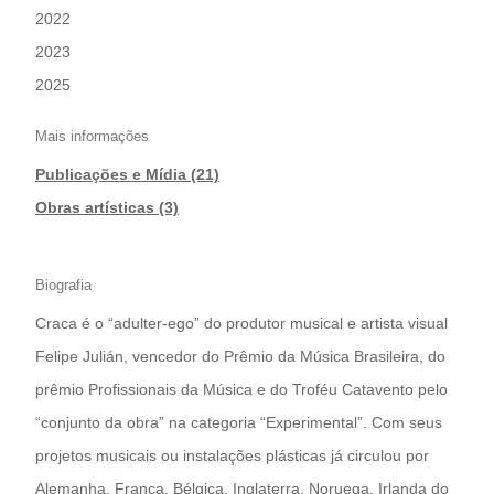
2022
|
2023
|
2025
Mais informações
Publicações e Mídia (21)
|
Obras artísticas (3)
Biografia
Craca é o “adulter-ego” do produtor musical e artista visual
Felipe Julián, vencedor do Prêmio da Música Brasileira, do
prêmio Profissionais da Música e do Troféu Catavento pelo
“conjunto da obra” na categoria “Experimental”. Com seus
projetos musicais ou instalações plásticas já circulou por
Alemanha, França, Bélgica, Inglaterra, Noruega, Irlanda do