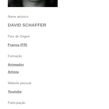
Nome artístico
DAVID SCHAFFER
País de Origem
França (FR)
Formação
Animador
|
Artista
Website pessoal
Youtube
Participação