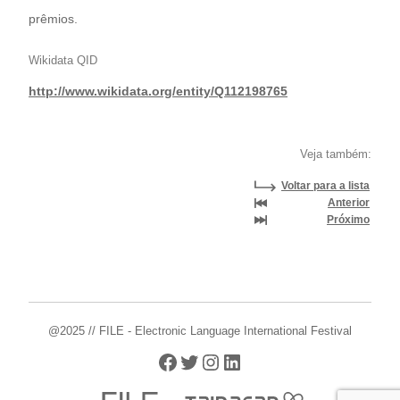
prêmios.
Wikidata QID
http://www.wikidata.org/entity/Q112198765
Veja também:
Voltar para a lista
Anterior
Próximo
@2025 // FILE - Electronic Language International Festival
Facebook
Twitter
Instagram
LinkedIn