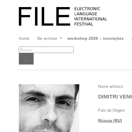
Pular
para
FILE
o
FESTIVAL
conteúdo
home
file archive
workshop 2026 – inscrições
Abrir
menu
DIMITRI
Nome artístico
VENKOV
DIMITRI VE
País de Origem
Rússia (RU)