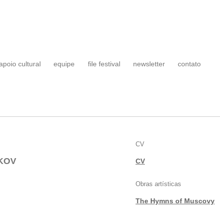
apoio cultural
equipe
file festival
newsletter
contato
CV
NKOV
CV
Obras artísticas
The Hymns of Muscovy