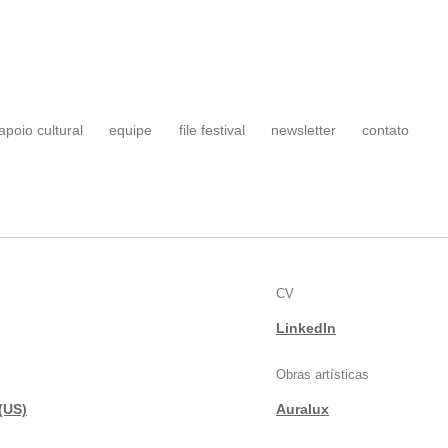
apoio cultural
equipe
file festival
newsletter
contato
CV
LinkedIn
Obras artísticas
(US)
Auralux