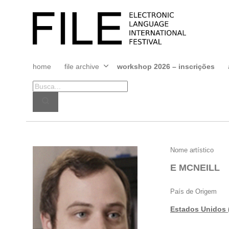
Pular
para
FILE
o
FESTIVAL
conteúdo
home
file archive
workshop 2026 – inscrições
Abrir
menu
E
Nome artístico
MCNEILL
E MCNEILL
País de Origem
Estados Unidos 