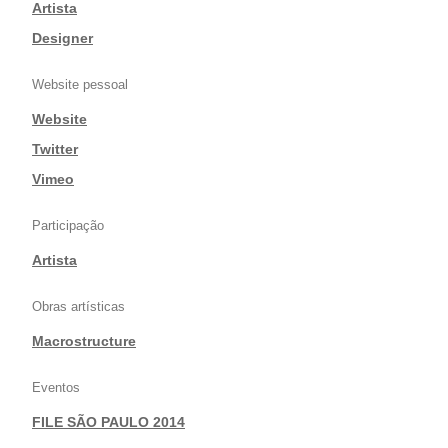
|
Artista
|
Designer
Website pessoal
Website
|
Twitter
|
Vimeo
Participação
Artista
Obras artísticas
Macrostructure
Eventos
FILE SÃO PAULO 2014