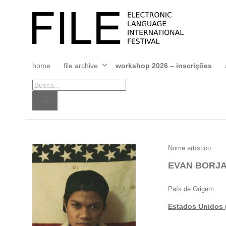
Pular
para
FILE
o
FESTIVAL
conteúdo
home
file archive
workshop 2026 – inscrições
Abrir
menu
EVAN
Nome artístico
BORJA
EVAN BORJ
País de Origem
Estados Unidos 