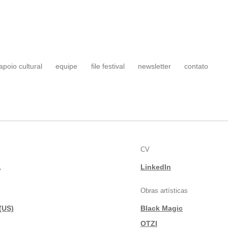
apoio cultural
equipe
file festival
newsletter
contato
CV
A
LinkedIn
Obras artísticas
(US)
Black Magic
|
OTZI