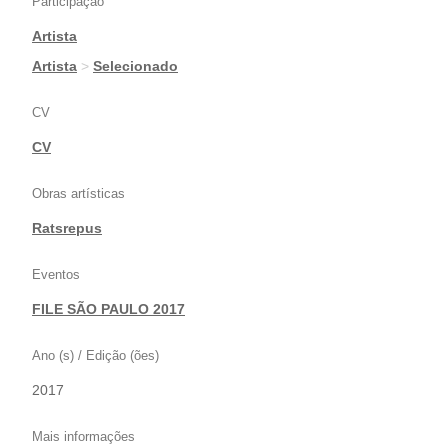
Participação
Artista
|
Artista
>
Selecionado
CV
CV
Obras artísticas
Ratsrepus
Eventos
FILE SÃO PAULO 2017
Ano (s) / Edição (ões)
2017
Mais informações