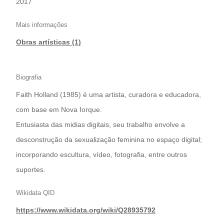
2017
Mais informações
Obras artísticas (1)
Biografia
Faith Holland (1985) é uma artista, curadora e educadora,
com base em Nova Iorque.
Entusiasta das midias digitais, seu trabalho envolve a
desconstrução da sexualização feminina no espaço digital;
incorporando escultura, vídeo, fotografia, entre outros
suportes.
Wikidata QID
https://www.wikidata.org/wiki/Q28935792