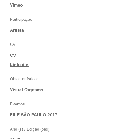
|
Vimeo
Participação
Artista
CV
CV
|
Linkedin
Obras artísticas
Visual Orgasms
Eventos
FILE SÃO PAULO 2017
Ano (s) / Edição (ões)