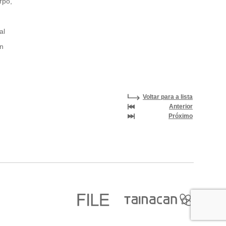
rpo,
al
gn
Voltar para a lista
Anterior
Próximo