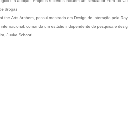
ico e a adoção. Projetos recentes incluem um simulador Fora-do-Co
de drogas.
 of the Arts Arnhem, possui mestrado em Design de Interação pela Roy
el internacional, comanda um estúdio independente de pesquisa e desi
ra, Juuke Schoorl.