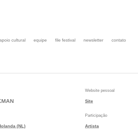
apoio cultural
equipe
file festival
newsletter
contato
Website pessoal
KMAN
Site
Participação
Holanda (NL)
Artista