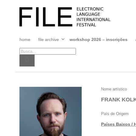
Pular
para
FILE
o
FESTIVAL
conteúdo
home
file archive
workshop 2026 – inscrições
Abrir
menu
FRANK
Nome artístico
KOLKMAN
FRANK KOL
País de Origem
Países Baixos / 