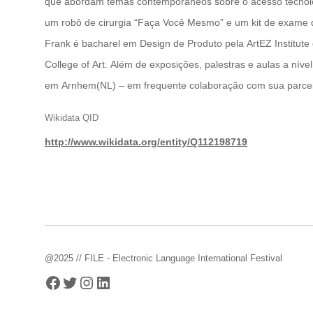
que abordam temas contemporâneos sobre o acesso tecnológ
um robô de cirurgia “Faça Você Mesmo” e um kit de exame 
Frank é bacharel em Design de Produto pela ArtEZ Institute
College of Art. Além de exposições, palestras e aulas a nív
em Arnhem(NL) – em frequente colaboração com sua parcei
Wikidata QID
http://www.wikidata.org/entity/Q112198719
@2025 // FILE - Electronic Language International Festival
Facebook
Twitter
Instagram
LinkedIn