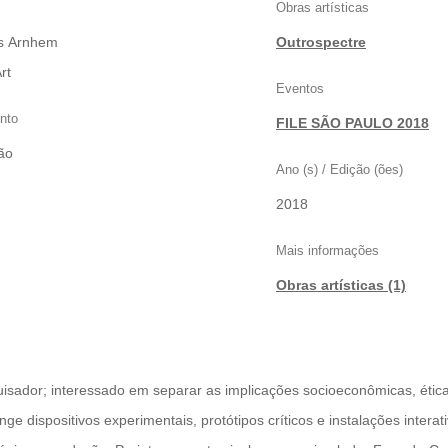
Obras artísticas
rts Arnhem
Outrospectre
rt
Eventos
nto
FILE SÃO PAULO 2018
ão
Ano (s) / Edição (ões)
2018
Mais informações
Obras artísticas (1)
quisador; interessado em separar as implicações socioeconômicas, étic
ge dispositivos experimentais, protótipos críticos e instalações interat