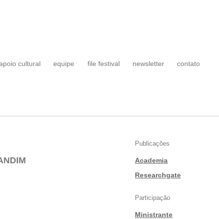
apoio cultural
equipe
file festival
newsletter
contato
Publicações
ANDIM
Academia
|
Researchgate
Participação
Ministrante