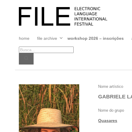
Pular
para
FILE
o
FESTIVAL
conteúdo
home
file archive
workshop 2026 – inscrições
Abrir
menu
GABRIELE
Nome artístico
LANDIM
GABRIELE L
Nome do grupo
Quasares