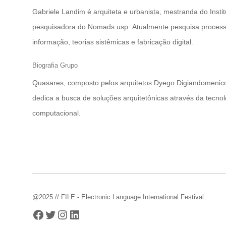
Gabriele Landim é arquiteta e urbanista, mestranda do Inst
pesquisadora do Nomads.usp. Atualmente pesquisa process
informação, teorias sistêmicas e fabricação digital.
Biografia Grupo
Quasares, composto pelos arquitetos Dyego Digiandomenico
dedica a busca de soluções arquitetônicas através da tecn
computacional.
@2025 // FILE - Electronic Language International Festival
Facebook
Twitter
Instagram
LinkedIn