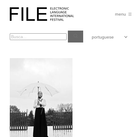
Pular
para
FILE
o
menu
FESTIVAL
conteúdo
GRAZIELE
LAUTENSCHLAEGER