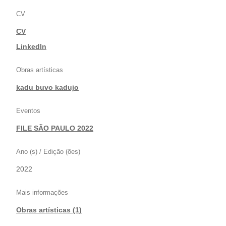
CV
CV
|
LinkedIn
Obras artísticas
kadu buvo kadujo
Eventos
FILE SÃO PAULO 2022
Ano (s) / Edição (ões)
2022
Mais informações
Obras artísticas (1)