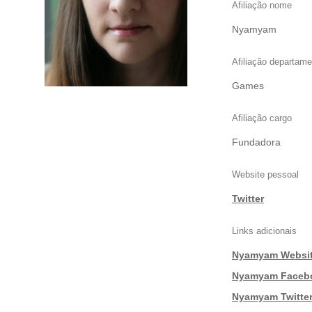
Afiliação nome
Nyamyam
Afiliação departame
Games
Afiliação cargo
Fundadora
Website pessoal
Twitter
Links adicionais
Nyamyam Websi
|
Nyamyam Faceb
|
Nyamyam Twitte