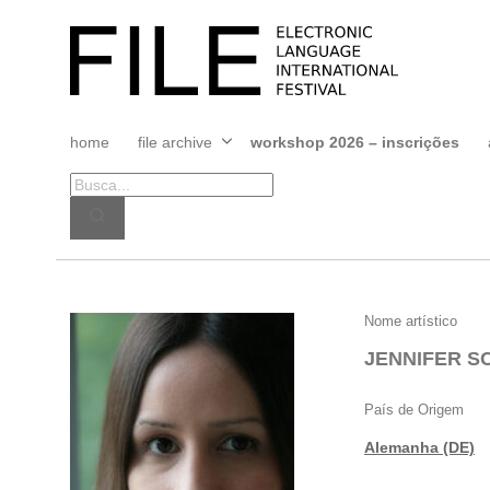
Pular
para
FILE
o
FESTIVAL
conteúdo
home
file archive
workshop 2026 – inscrições
Abrir
menu
JENNIFER
Nome artístico
SCHNEIDEREIT
JENNIFER S
(NYAMYAM)
País de Origem
Alemanha (DE)