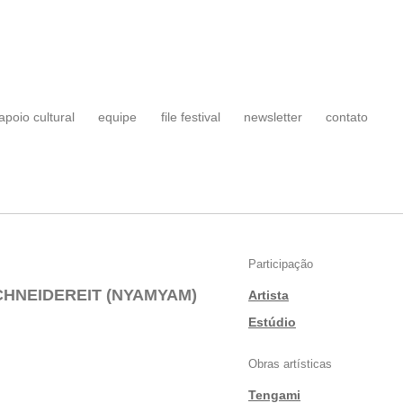
apoio cultural
equipe
file festival
newsletter
contato
Participação
CHNEIDEREIT (NYAMYAM)
Artista
|
Estúdio
Obras artísticas
Tengami