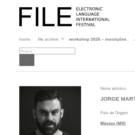
Pular
para
FILE
o
FESTIVAL
conteúdo
home
file archive
workshop 2026 – inscrições
Abrir
menu
JORGE
Nome artístico
MARTINEZ
JORGE MAR
VALDERRAMA
País de Origem
México (MX)