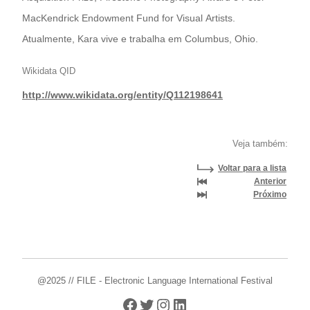
MacKendrick Endowment Fund for Visual Artists.
Atualmente, Kara vive e trabalha em Columbus, Ohio.
Wikidata QID
http://www.wikidata.org/entity/Q112198641
Veja também:
Voltar para a lista
Anterior
Próximo
@2025 // FILE - Electronic Language International Festival
Facebook
Twitter
Instagram
LinkedIn