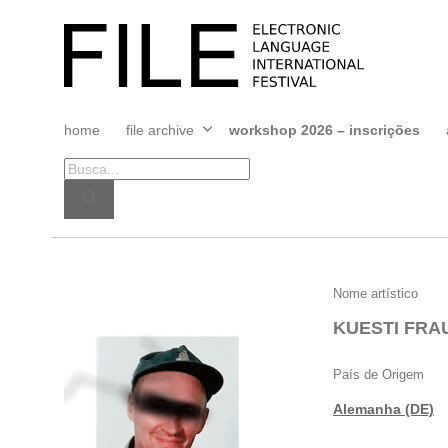
Pular
para
FILE
o
FESTIVAL
conteúdo
home
file archive
workshop 2026 – inscrições
Abrir
menu
KUESTI
Nome artístico
FRAUN
KUESTI FRA
País de Origem
Alemanha (DE)