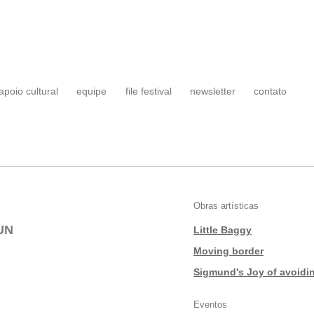
apoio cultural
equipe
file festival
newsletter
contato
Obras artísticas
UN
Little Baggy
|
Moving border
|
Sigmund's Joy of avoidin
Eventos