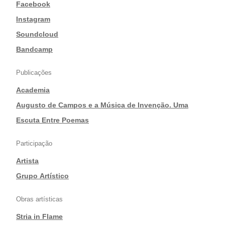
|
Facebook
|
Instagram
|
Soundcloud
|
Bandcamp
Publicações
Academia
|
Augusto de Campos e a Música de Invenção. Uma
Escuta Entre Poemas
Participação
Artista
|
Grupo Artístico
Obras artísticas
Stria in Flame