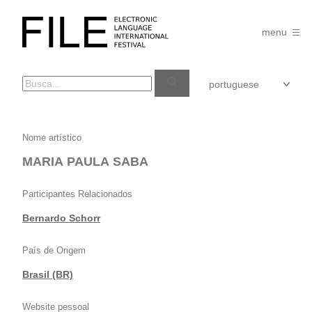
Pular
para
FILE
o
menu
FESTIVAL
conteúdo
MARIA
Nome artístico
PAULA
MARIA PAULA SABA
SABA
Participantes Relacionados
Bernardo Schorr
País de Origem
Brasil (BR)
Website pessoal