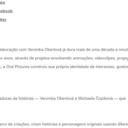
meo
cebook
tter
a colaboração com Veronika Obertová já dura mais de uma década e resul
 anos, através de projetos envolvendo animações, videoclipes, proje
, a Ové Pictures construiu sua própria identidade de interesses, gostos
ntadoras de histórias — Veronika Obertová e Michaela Čopíková — que
arro de criações; criam histórias e personagens originais usando difer