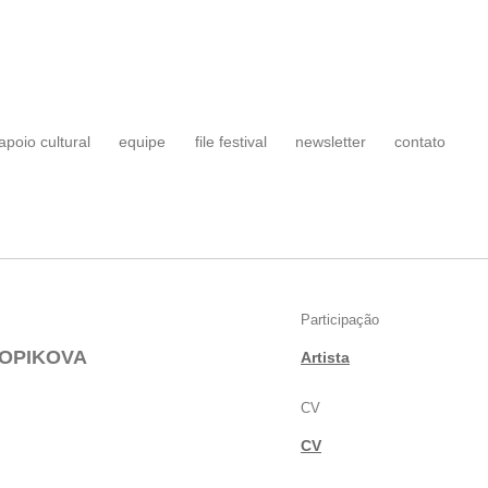
apoio cultural
equipe
file festival
newsletter
contato
Participação
OPIKOVA
Artista
CV
CV