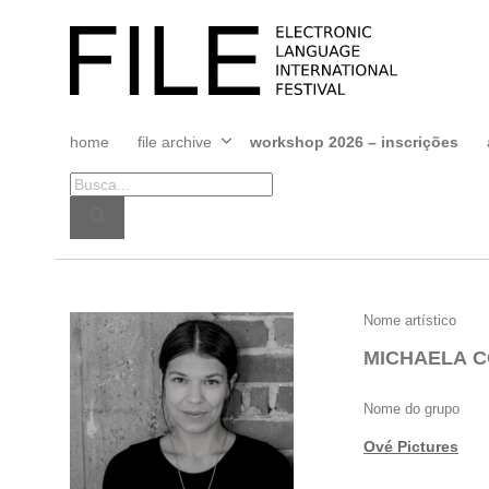
Pular
para
FILE
o
FESTIVAL
conteúdo
home
file archive
workshop 2026 – inscrições
Abrir
menu
MICHAELA
Nome artístico
COPIKOVA
MICHAELA C
Nome do grupo
Ové Pictures