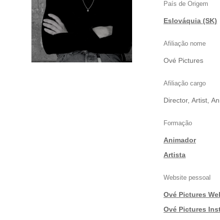
País de Origem
Eslováquia (SK)
Afiliação nome
Ové Pictures
Afiliação cargo
Director, Artist, 
Formação
Animador
|
Artista
Website pessoal
Ové Pictures We
|
Ové Pictures In