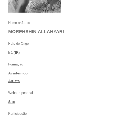
Nome artístico
MOREHSHIN ALLAHYARI
País de Origem
Irã (IR)
Formação
Acadêmico
|
Artista
Website pessoal
Site
Participação