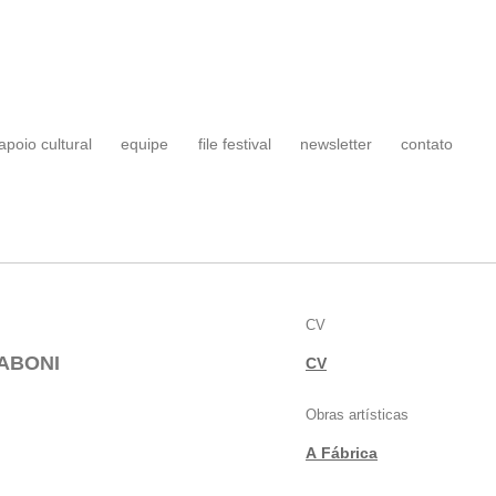
apoio cultural
equipe
file festival
newsletter
contato
CV
ABONI
CV
Obras artísticas
A Fábrica