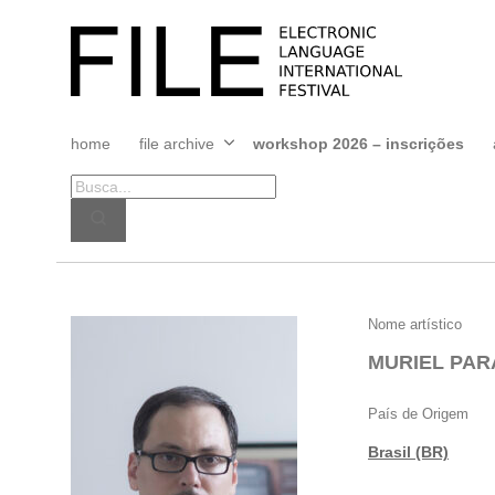
Pular
para
FILE
o
FESTIVAL
conteúdo
home
file archive
workshop 2026 – inscrições
Abrir
menu
MURIEL
Nome artístico
PARABONI
MURIEL PAR
País de Origem
Brasil (BR)