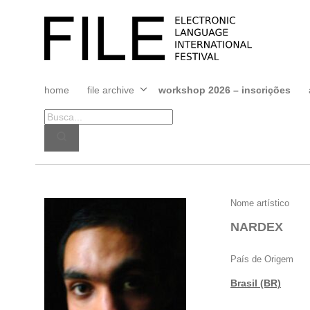
Pular
para
FILE
o
FESTIVAL
conteúdo
home
file archive
workshop 2026 – inscrições
Abrir
menu
NARDEX
Nome artístico
NARDEX
País de Origem
Brasil (BR)