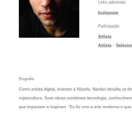
Links adicionais
Instagram
Participação
Artista
|
Artista
>
Seleci
Biografia
Como artista digital, inventor e filósofo, Nardex desafia os
criptocultura. Suas obras combinam tecnologia, conhecimento
que impactam e inspiram. "Eu fiz com a arte moderna o que 