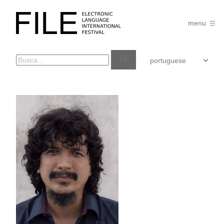
Pular
para
FILE
o
menu
FESTIVAL
conteúdo
RENÊ
FREIRE