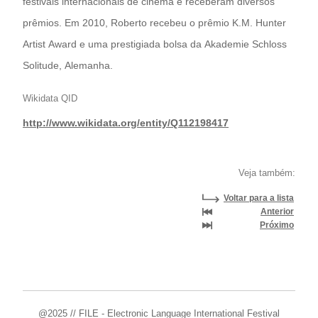
festivais internacionais de cinema e receberam diversos
prêmios. Em 2010, Roberto recebeu o prêmio K.M. Hunter
Artist Award e uma prestigiada bolsa da Akademie Schloss
Solitude, Alemanha.
Wikidata QID
http://www.wikidata.org/entity/Q112198417
Veja também:
Voltar para a lista
Anterior
Próximo
@2025 // FILE - Electronic Language International Festival