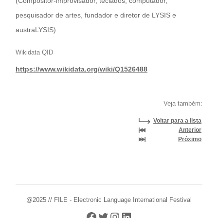
(Compositor-improvisador, teclados, computador,
pesquisador de artes, fundador e diretor de LYSIS e
austraLYSIS)
Wikidata QID
https://www.wikidata.org/wiki/Q1526488
Veja também:
Voltar para a lista
Anterior
Próximo
@2025 // FILE - Electronic Language International Festival
Facebook
Twitter
Instagram
LinkedIn