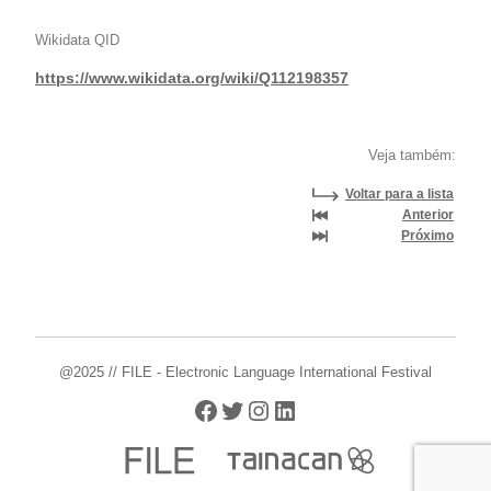
Wikidata QID
https://www.wikidata.org/wiki/Q112198357
Veja também:
Voltar para a lista
Anterior
Próximo
@2025 // FILE - Electronic Language International Festival
Facebook
Twitter
Instagram
LinkedIn