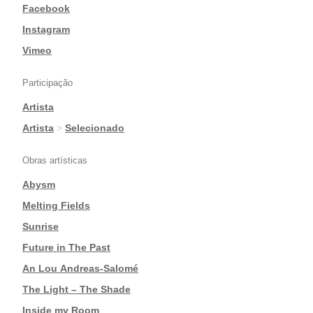
Facebook
|
Instagram
|
Vimeo
Participação
Artista
|
Artista
>
Selecionado
Obras artísticas
Abysm
|
Melting Fields
|
Sunrise
|
Future in The Past
|
An Lou Andreas-Salomé
|
The Light – The Shade
|
Inside my Room