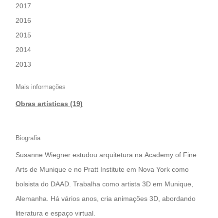
|
2017
|
2016
|
2015
|
2014
|
2013
Mais informações
Obras artísticas (19)
Biografia
Susanne Wiegner estudou arquitetura na Academy of Fine
Arts de Munique e no Pratt Institute em Nova York como
bolsista do DAAD. Trabalha como artista 3D em Munique,
Alemanha. Há vários anos, cria animações 3D, abordando
literatura e espaço virtual.