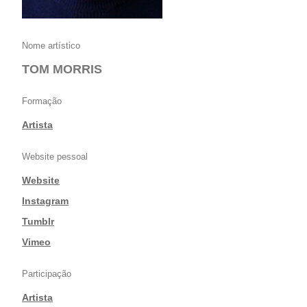
Nome artístico
TOM MORRIS
Formação
Artista
Website pessoal
Website
|
Instagram
|
Tumblr
|
Vimeo
Participação
Artista