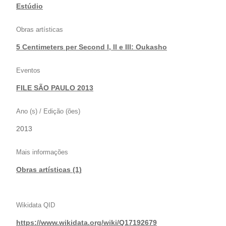
Estúdio
Obras artísticas
5 Centimeters per Second I, II e III: Oukasho
Eventos
FILE SÃO PAULO 2013
Ano (s) / Edição (ões)
2013
Mais informações
Obras artísticas (1)
Wikidata QID
https://www.wikidata.org/wiki/Q17192679