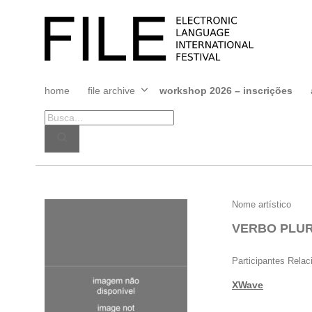
Pular
para
FILE
o
FESTIVAL
conteúdo
home
file archive
workshop 2026 – inscrições
Abrir
menu
VERBO
Nome artístico
PLURIEL
VERBO PLUR
(AKA
VOLT46)
Participantes Rela
XWave