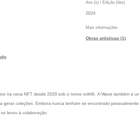
Ano (s) / Edição (ões)
2024
Mais informações
Obras artísticas (1)
ado
á ativo na cena NFT desde 2020 sob o nome volt46. X-Wave também é u
ara gerar coleções. Embora nunca tenham se encontrado pessoalmente
 os levou à colaboração.