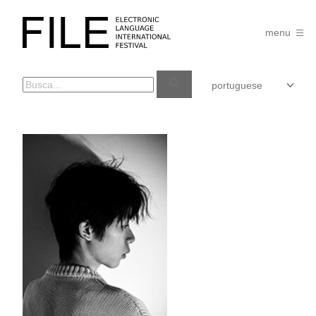
Pular
para
FILE
o
menu
FESTIVAL
conteúdo
YUKANG
TAO