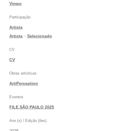
|
Vimeo
Participação
Artista
|
Artista
>
Selecionado
CV
CV
Obras artísticas
ArtiPerception
Eventos
FILE SÃO PAULO 2025
Ano (s) / Edição (ões)
2025