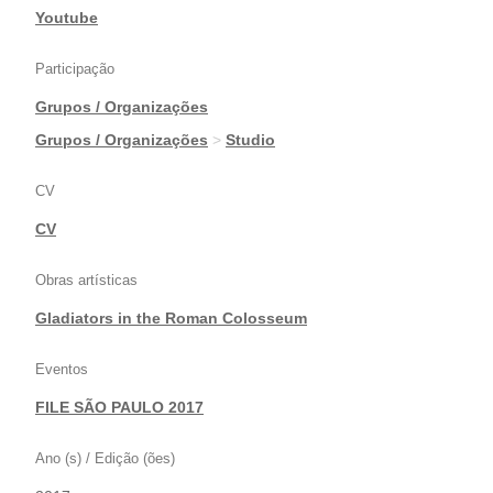
|
Youtube
Participação
Grupos / Organizações
|
Grupos / Organizações
>
Studio
CV
CV
Obras artísticas
Gladiators in the Roman Colosseum
Eventos
FILE SÃO PAULO 2017
Ano (s) / Edição (ões)