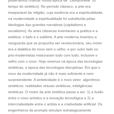
poderíamos chamar nossa época de “Zeitsynthetik” (o
tempo do sintético). No período clássico, a arte era
inseparável da religião, cuja essência era a espiritualidade;
na modernidade a espiritualidade foi substituída pelas
ideologias das grandes narrativas (capitalismo e
socialismo). As artes clássicas inventaram a poética e a
estética: o belo e o sublime. A arte moderna inventou a
vanguarda que se propunha ser revolucionária, seu motor
era a dialética do novo sem o velho, e por outro lado os
pós-modernistas misturaram tudo com tudo, inclusive o
velho com o novo. Hoje vivemos na época das tecnologias
sintéticas, a época das tecnologias disruptivas. Em que o
novo da modernidade já não é mais suficiente e nem
surpreendente. A sinteticidade é o novo vetor: algoritmos
sintéticos; realidades virtuais sintéticas; inteligências
sintéticas. O motor da arte sintética passa a ser: 1) a fusão
entre o novo artístico e a inovação tecnológica e 2) a
intercriatividade entre o artista e a criatividade artificial. Os
engenheiros de prompts simulam estrategicamente