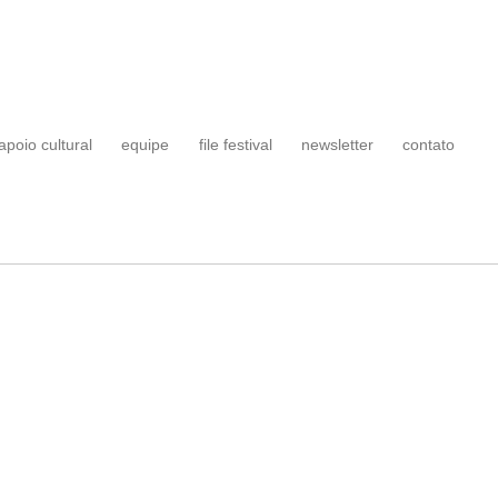
apoio cultural
equipe
file festival
newsletter
contato