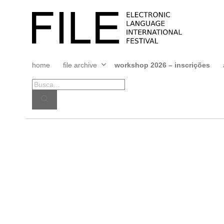
Pular
para
FILE
o
FESTIVAL
conteúdo
home
file archive
workshop 2026 – inscrições
Abrir
menu